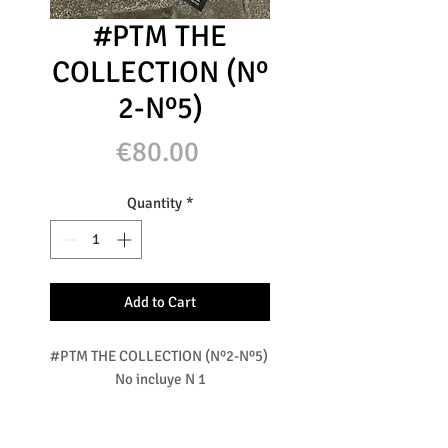
#PTM THE
COLLECTION (Nº
2-Nº5)
Price
€80.00
Quantity
*
Add to Cart
#PTM THE COLLECTION (Nº2-Nº5) 
No incluye N 1

Disfruta de la colección de los 5 
números publicados #PTM
