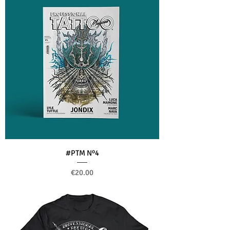
#PTM Nº4
Price
€20.00