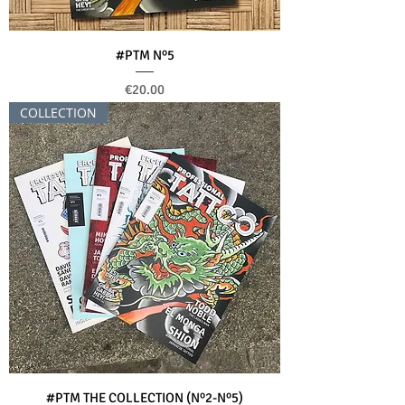
#PTM Nº5
Price
€20.00
COLLECTION
#PTM THE COLLECTION (Nº2-Nº5)