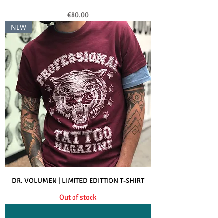
Price
€80.00
NEW
DR. VOLUMEN | LIMITED EDITTION T-SHIRT
Out of stock