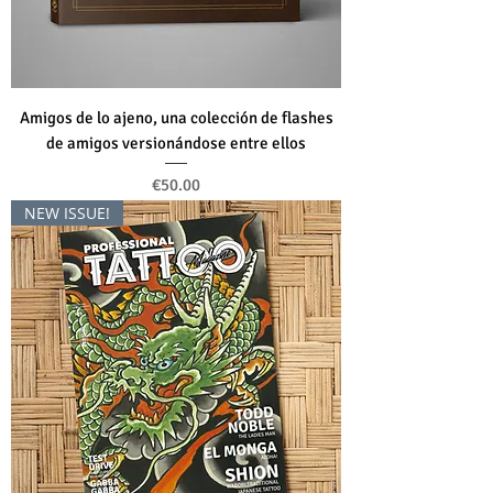
Amigos de lo ajeno, una colección de flashes
de amigos versionándose entre ellos
Price
€50.00
NEW ISSUE!