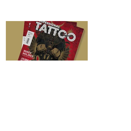
Le Mondial du Tatouage
París 2017
Feb 23, 2017
#PTM3 Editorial